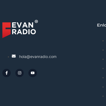
Enl
hola@evanradio.com