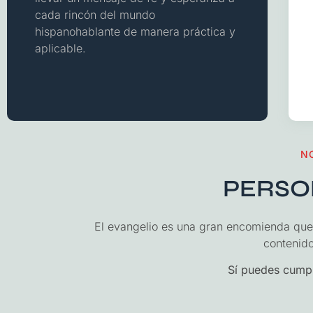
cada rincón del mundo
hispanohablante de manera práctica y
aplicable.
N
PERSO
El evangelio es una gran encomienda que 
contenid
Sí puedes cumpli