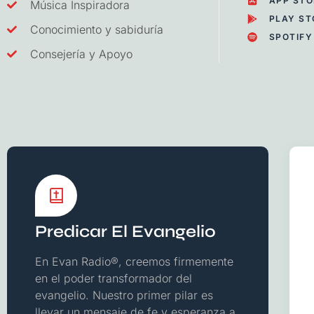
APP STO
Música Inspiradora
PLAY ST
Conocimiento y sabiduría
SPOTIFY
Consejería y Apoyo
Predicar El Evangelio
En Evan Radio®, creemos firmemente
en el poder transformador del
evangelio. Nuestro primer pilar es
llevar un mensaje de fe y esperanza a