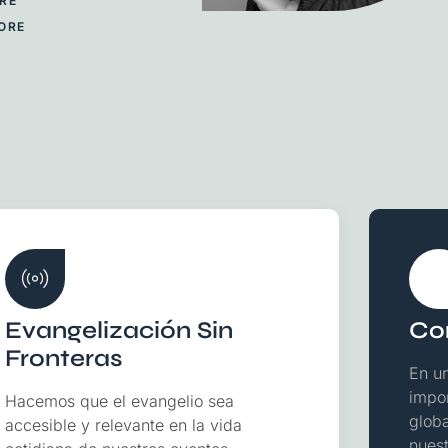
RE
ORE
Evangelización Sin
Co
Fronteras
En u
impo
Hacemos que el evangelio sea
globa
accesible y relevante en la vida
nuest