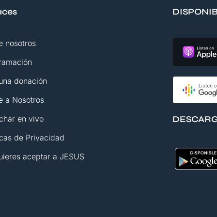
aces
DISPONI
e nosotros
ramación
una donación
e a Nosotros
DESCARG
char en vivo
icas de Privacidad
uieres aceptar a JESUS