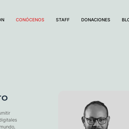
ÓN
CONÓCENOS
STAFF
DONACIONES
BL
to
mitir
igitales
l mundo,