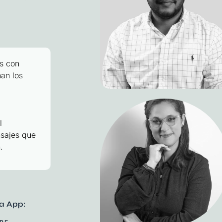
s con
an los
l
nsajes que
.
a App: