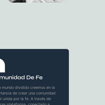
munidad De Fe
n mundo dividido creemos en la
rtancia de crear una comunidad
l unida por la fe. A través de
ras plataforma, conectado a