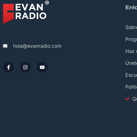
Enl
Sobr
Prog
hola@evanradio.com
Haz 
Únet
Escu
Polít
Q